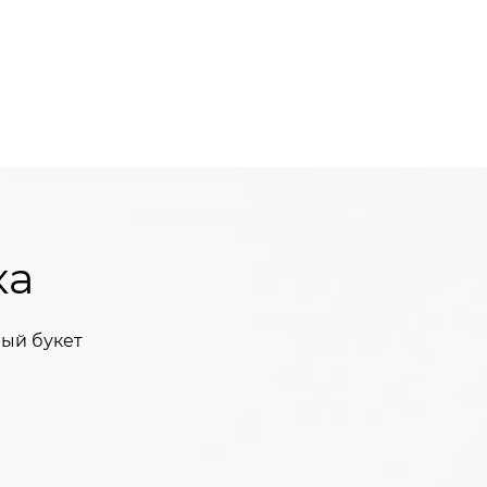
ка
ый букет