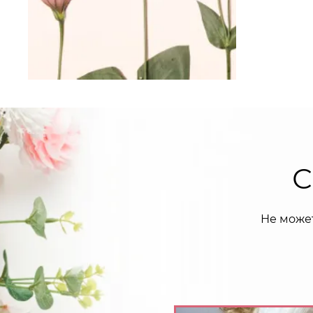
С
Не може