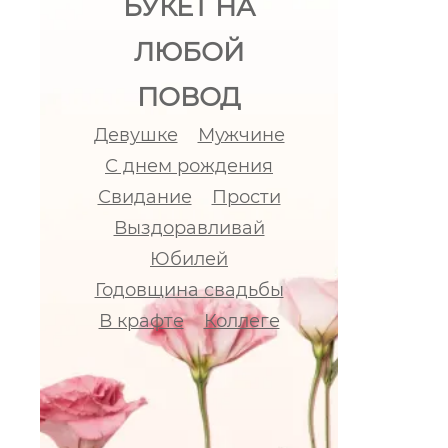
БУКЕТ НА
ЛЮБОЙ
ПОВОД
Девушке
Мужчине
С днем рождения
Свидание
Прости
Выздоравливай
Юбилей
Годовщина свадьбы
В крафте
Коллеге