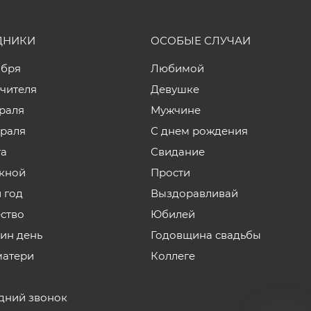
ДНИКИ
ОСОБЫЕ СЛУЧАИ
ября
Любимой
учителя
Девушке
враля
Мужчине
враля
С днем рождения
та
Свидание
кной
Прости
 год
Выздоравливай
ство
Юбилей
нин день
Годовщина свадьбы
матери
Коллеге
дний звонок