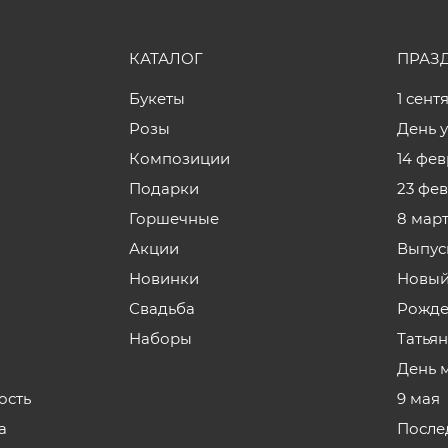
КАТАЛОГ
ПРАЗ
Букеты
1 сент
Розы
День 
Композиции
14 фе
Подарки
23 фе
Горшечные
8 мар
Акции
Выпус
Новинки
Новый
Свадьба
Рожде
Наборы
Татья
День 
ость
9 мая
а
После