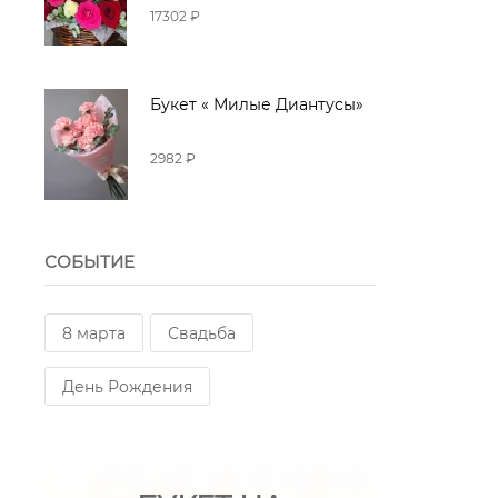
17302 ₽
Букет « Милые Диантусы»
2982 ₽
СОБЫТИЕ
8 марта
Свадьба
День Рождения