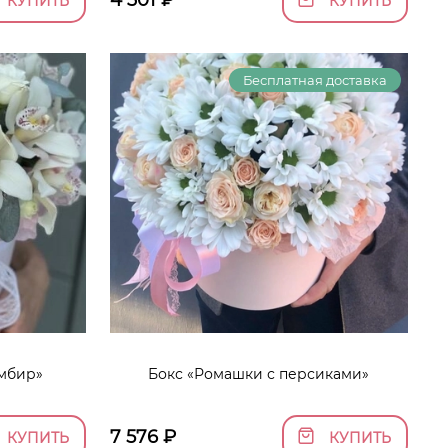
4 301
₽
КУПИТЬ
КУПИТЬ
Бесплатная доставка
омбир»
Бокс «Ромашки с персиками»
7 576
₽
КУПИТЬ
КУПИТЬ