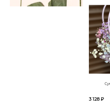
Су
3 128
₽