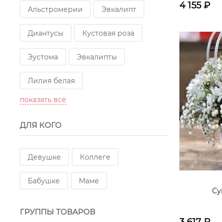
4 155
₽
Альстромерии
Эвкалипт
Диантусы
Кустовая роза
Эустома
Эвкалипты
Лилия белая
показать всё
Пионовидная роза
Эустомы
ДЛЯ КОГО
Орхидеи
Хризантемы кустовые
Девушке
Коллеге
Ромашки
Гербера
Бабушке
Маме
Су
Гвоздики
Диантус
Рускус
ГРУППЫ ТОВАРОВ