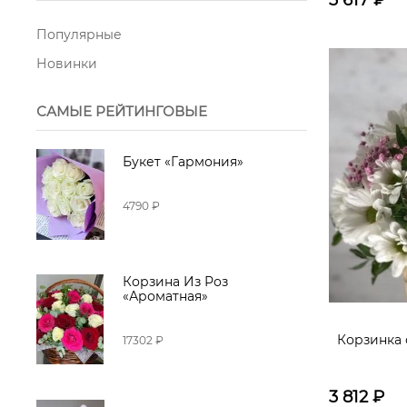
3 617
₽
Хлопок
Сухоцвет
Популярные
Роза кустовая
Новинки
Роза пионовидная
САМЫЕ РЕЙТИНГОВЫЕ
Хризантемы одиночные
Лилии
Букет «Гармония»
Сухоцветы
Фистации
4790 ₽
Хризантема кустовая
Лилия
Орхидея
Гербера мини
Корзина Из Роз
«Ароматная»
Хризантема одиночная
Корзинка 
17302 ₽
Подсолнух
Ромашка
Гортензия
Конфеты
3 812
₽