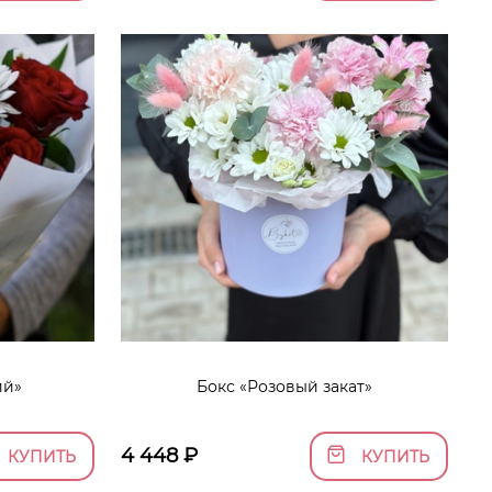
ий»
Бокс «Розовый закат»
4 448
₽
КУПИТЬ
КУПИТЬ