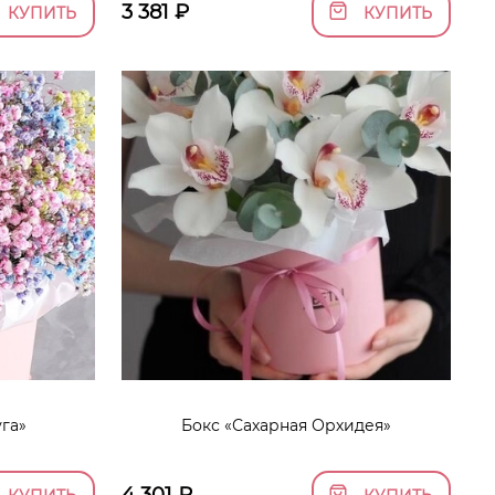
3 381
₽
КУПИТЬ
КУПИТЬ
га»
Бокс «Сахарная Орхидея»