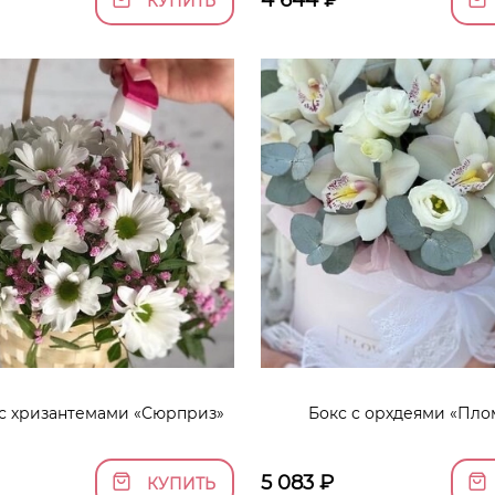
4 644
₽
КУПИТЬ
с хризантемами «Сюрприз»
Бокс с орхдеями «Пл
5 083
₽
КУПИТЬ