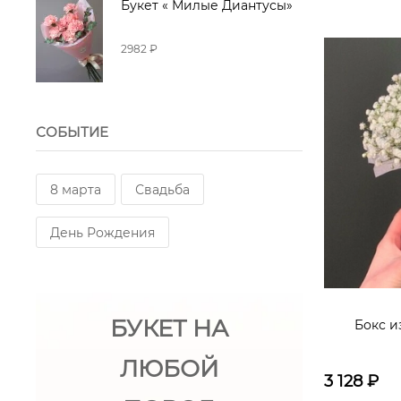
Букет « Милые Диантусы»
Пионовидная кустовая роза
2982 ₽
Тюльпан
Фистация
Медведь Плюшевый
СОБЫТИЕ
8 марта
Свадьба
День Рождения
БУКЕТ НА
Бокс и
ЛЮБОЙ
3 128
₽