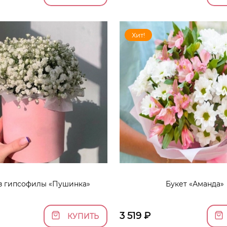
Хит!
з гипсофилы «Пушинка»
Букет «Аманда»
3 519
₽
КУПИТЬ