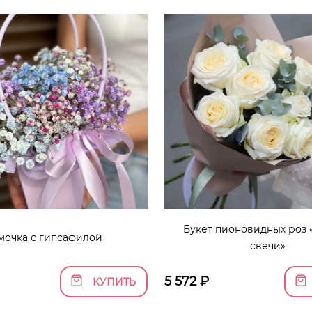
Букет пионовидных роз
мочка с гипсафилой
свечи»
5 572
₽
КУПИТЬ