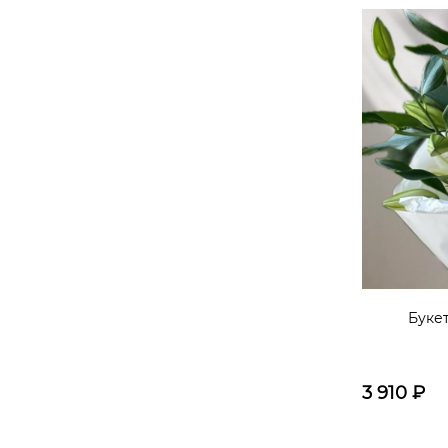
Букет
3 910
₽