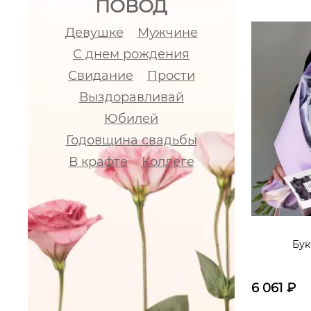
ПОВОД
Девушке
Мужчине
С днем рождения
Свидание
Прости
Выздоравливай
Юбилей
Годовщина свадьбы
В крафте
Коллеге
Бук
6 061
₽