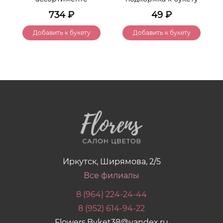
734
₽
49
₽
Добавить к букету
Добавить к букету
Иркутск, Ширямова, 2/5
Все филиалы
8 (964) 224-24-44
8 (952) 614-94-22
Flowers.Byket38@yandex.ru