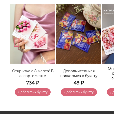
нее
От
Открытка с 8 марта! В
Дополнительная
ассортименте
подкормка к букету
а
734
₽
49
₽
у
Добавить к букету
Добавить к букету
До