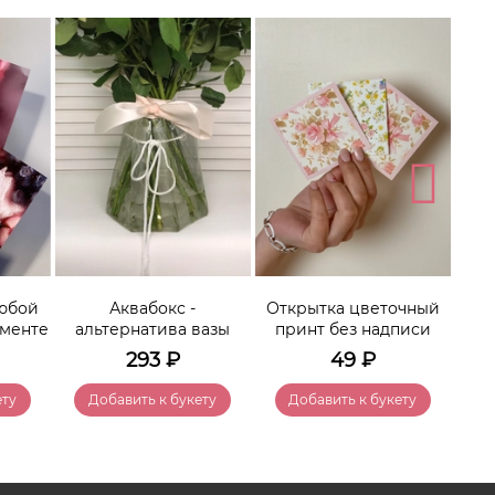
От
любой
Аквабокс -
Открытка цветочный
именте
альтернатива вазы
принт без надписи
293
₽
49
₽
ету
Добавить к букету
Добавить к букету