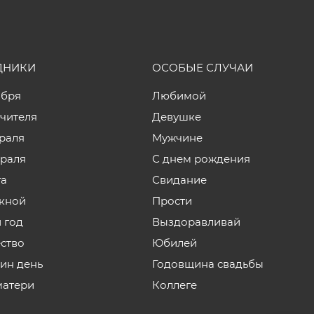
ДНИКИ
ОСОБЫЕ СЛУЧАИ
ября
Любимой
учителя
Девушке
враля
Мужчине
враля
С днем рождения
та
Свидание
кной
Прости
 год
Выздоравливай
ство
Юбилей
нин день
Годовщина свадьбы
матери
Коллеге