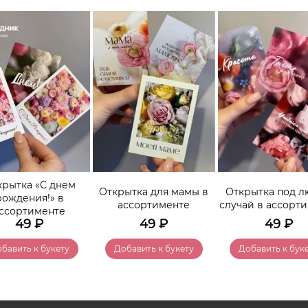
крытка «С днем
Открытка для мамы в
Открытка под 
рождения!» в
ассортименте
случай в ассорт
ссортименте
49
₽
49
₽
49
₽
бавить к букету
Добавить к букету
Добавить к бук