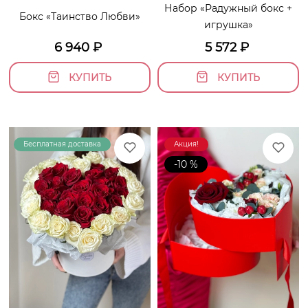
Набор «Радужный бокс +
Бокс «Таинство Любви»
игрушка»
6 940
₽
5 572
₽
КУПИТЬ
КУПИТЬ
Бесплатная доставка
Новинка!
Акция!
-10 %