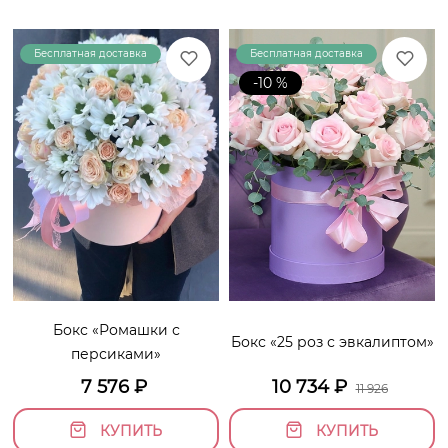
Бесплатная доставка
Бесплатная доставка
Акция!
-10 %
Бокс «Ромашки с
Бокс «25 роз с эвкалиптом»
персиками»
7 576
₽
10 734
₽
11 926
КУПИТЬ
КУПИТЬ