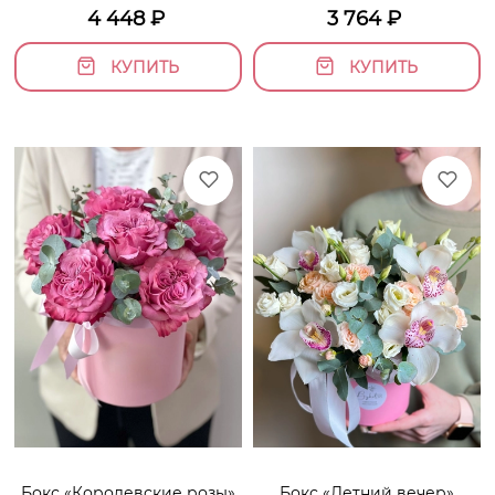
4 448
₽
3 764
₽
КУПИТЬ
КУПИТЬ
Бокс «Королевские розы»
Бокс «Летний вечер»