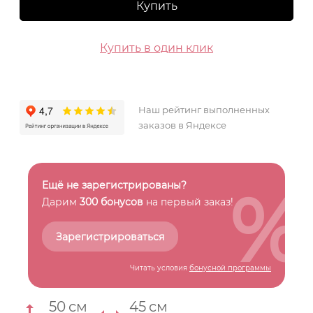
Купить
Купить в один клик
Наш рейтинг выполненных
заказов в Яндексе
%
Ещё не зарегистрированы?
Дарим
300 бонусов
на первый заказ!
Зарегистрироваться
Читать условия
бонусной программы
50
см
45
см