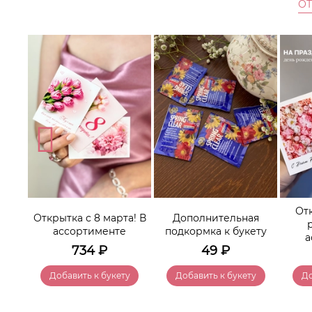
О
нее
От
Открытка с 8 марта! В
Дополнительная
ассортименте
подкормка к букету
а
734
₽
49
₽
у
Добавить к букету
Добавить к букету
До