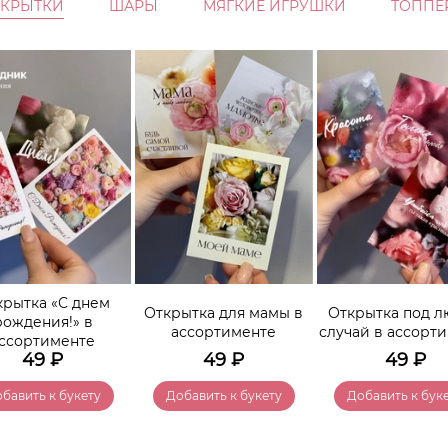
ТКРЫТКИ
ШАРЫ
МЯГКИЕ ИГРУШКИ
ТОППЕ
крытка «С днем
Открытка для мамы в
Открытка под 
рождения!» в
ассортименте
случай в ассорт
ссортименте
49
₽
49
₽
49
₽
бавить к букету
Добавить к букету
Добавить к бук