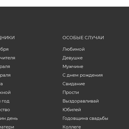
ДНИКИ
ОСОБЫЕ СЛУЧАИ
ября
Любимой
учителя
Девушке
враля
Мужчине
враля
С днем рождения
та
Свидание
кной
Прости
 год
Выздоравливай
ство
Юбилей
нин день
Годовщина свадьбы
матери
Коллеге