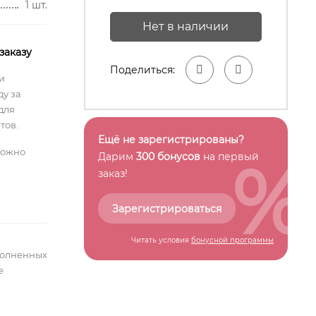
1 шт.
Нет в наличии
заказу
Поделиться:
и
у за
для
тов.
Ещё не зарегистрированы?
можно
%
Дарим
300 бонусов
на первый
заказ!
Зарегистрироваться
Читать условия
бонусной программы
полненных
е