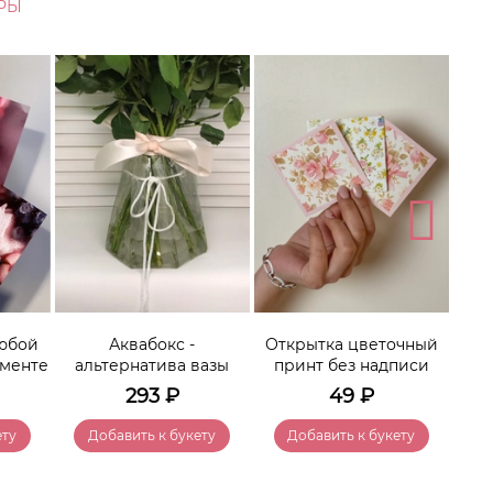
РЫ
От
любой
Аквабокс -
Открытка цветочный
именте
альтернатива вазы
принт без надписи
293
₽
49
₽
ету
Добавить к букету
Добавить к букету