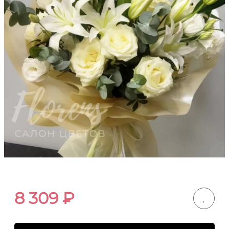
8 309
₽