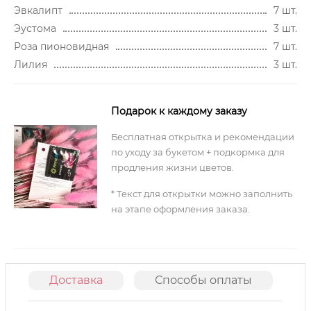
Эвкалипт
7 шт.
Эустома
3 шт.
Роза пионовидная
7 шт.
Лилия
3 шт.
Подарок к каждому заказу
Бесплатная открытка и рекомендации
по уходу за букетом + подкормка для
продления жизни цветов.
* Текст для открытки можно заполнить
на этапе оформления заказа.
Доставка
Способы оплаты
О