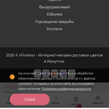
Выздоравливай
Юбилей
Годовщина свадьбы
Коллеге
2026 © «Florens» - Интернет-магазин доставки цветов
в Иркутске.
На этом веб-сайте происходит сбор и обработка
обезличенных данных о посетителях (в т.ч. файлов
«cookie»). Оставаясь на этом сайте, вы указываете
Флория
- комплексное продвижение цветочного
свое согласие.
Политика конфиденциальности
бизнеса
Окей
Главная
Меню
Кабинет
Избранное
Корзина
0