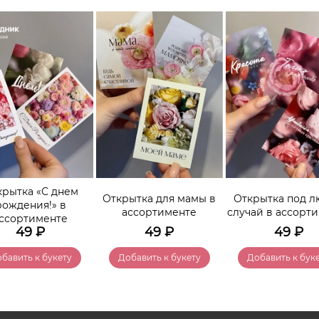
крытка «С днем
Открытка для мамы в
Открытка под 
рождения!» в
ассортименте
случай в ассорт
ссортименте
49
₽
49
₽
49
₽
бавить к букету
Добавить к букету
Добавить к бук