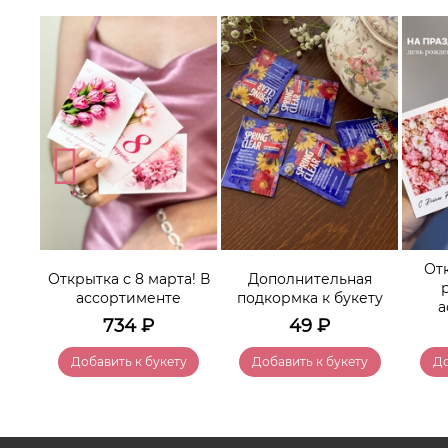
нее
От
Открытка с 8 марта! В
Дополнительная
ассортименте
подкормка к букету
а
734
₽
49
₽
у
Добавить к букету
Добавить к букету
До