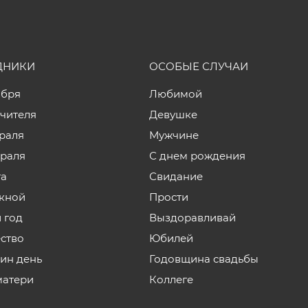
ДНИКИ
ОСОБЫЕ СЛУЧАИ
ября
Любимой
учителя
Девушке
враля
Мужчине
враля
С днем рождения
та
Свидание
кной
Прости
 год
Выздоравливай
ство
Юбилей
нин день
Годовщина свадьбы
матери
Коллеге