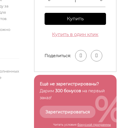
у за
для
Купить
тов.
можно
Купить в один клик
Поделиться:
полненных
е
Ещё не зарегистрированы?
%
Дарим
300 бонусов
на первый
заказ!
Зарегистрироваться
Читать условия
бонусной программы