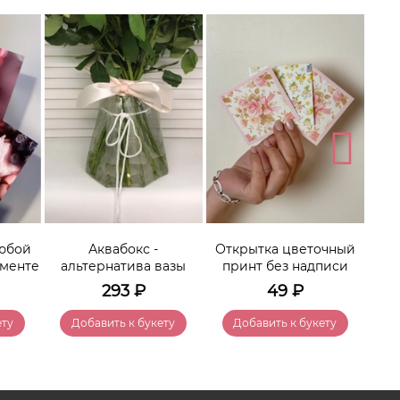
От
любой
Аквабокс -
Открытка цветочный
именте
альтернатива вазы
принт без надписи
293
₽
49
₽
ету
Добавить к букету
Добавить к букету